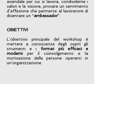
aziendale per cui si lavora, condividerne i
valori e la visione, provare un sentimento
d’affezione che permette al lavoratore di
diventare un “
ambassador
”.
OBIETTIVI
L’obiettivo principale del workshop è
mettere a conoscenza degli ospiti gli
strumenti e i
format più efficaci e
moderni
per il coinvolgimento e la
motivazione delle persone operanti in
un'organizzazione.
​ "Se vuoi coinvolgere
un'organizzazione allora
valorizza
le persone
e lasciagli un
ricordo
magico
". (RS Italia)