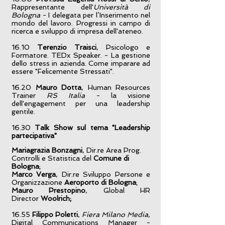
Rappresentante dell'
Università di
Bologna
- I delegata per l’Inserimento nel
mondo del lavoro. Progressi in campo di
ricerca e sviluppo di impresa dell'ateneo.
16.10
Terenzio Traisci
, Psicologo e
Formatore. TEDx Speaker. - La gestione
dello stress in azienda. Come imparare ad
essere "Felicemente Stressati".
16.20
Mauro Dotta
, Human Resources
Trainer
RS Italia
- la visione
dell'engagement per una leadership
gentile.
16.30
Talk Show sul tema "Leadership
partecipativa"
Mariagrazia Bonzagni
, Dir.re Area Prog.
Controlli e Statistica del
Comune di
Bologna
;
Marco Verga
, Dir.re Sviluppo Persone e
Organizzazione
Aeroporto di Bologna
;
Mauro Prestopino
, Global HR
Director
Woolrich;
16.55
Filippo Poletti
,
Fiera Milano Media
,
Digital Communications Manager -