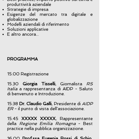
produttività aziendale
Strategie di impresa
Esigenze del mercato tra digitale e
globalizzazione
Modelli aziendali di riferimento
Soluzioni applicative
E altro ancora...
PROGRAMMA
15.00 Registrazione
15.30
Giorgia Tisselli
, Giornalista
RS
Italia
a rappresentanza di AIDP - Saluto
di benvenuto e Introduzione.
15:38
Dr. Claudio Galli
, Presidente di
AIDP
ER
- il punto di vista dell'associazione.
15.45
XXXXX XXXXX
, Rappresentante
della
Regione Emilia Romagna
- Best
practice nella pubblica organizzazione.
16.00
Prof.ssa Eugenia Rossi di Schio
,