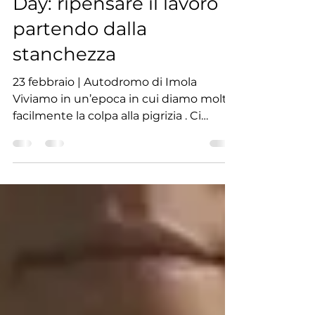
Wellbeing Innovation
Day: ripensare il lavoro
partendo dalla
stanchezza
23 febbraio | Autodromo di Imola
Viviamo in un’epoca in cui diamo molto
facilmente la colpa alla pigrizia . Ci
definiamo pigri quando non troviamo
l’energia per fare attività fisica, quando
rimandiamo scelte importanti, quando
ci isoliamo dagli altri o quando, al lavoro,
facciamo fatica a mantenere
motivazione, concentrazione ed
entusiasmo. Ma se non fosse pigrizia?
Sempre più spesso, dietro questi
comportamenti, si nasconde una realtà
diversa e molto meno giudicante: la sta