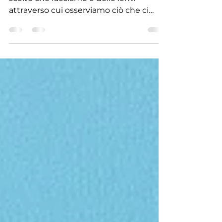
consapevolezza.
Siamo, per gran parte, il risultato delle
scelte che facciamo e delle lenti
attraverso cui osserviamo ciò che ci
accade . Eppure, quante volte
liquidiamo tutto con una parola
semplice e rassicurante: sfortuna . Lo
facciamo perché spesso non
riconosciamo – o non vogliamo
riconoscere – gli elementi che
influenzano davvero i nostri risultati,
personali e professionali. La verità è che
la nostra energia, alla base dei risultati
che otteniamo, non nasce dagli eventi ,
ma da